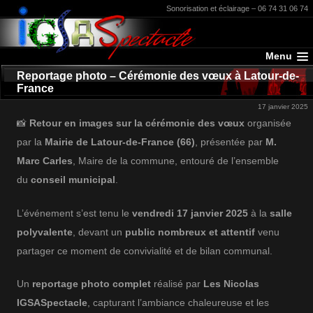
Sonorisation et éclairage – 06 74 31 06 74
Menu
Reportage photo – Cérémonie des vœux à Latour-de-
France
17 janvier 2025
📸
Retour en images sur la cérémonie des vœux
organisée
par la
Mairie de Latour-de-France (66)
, présentée par
M.
Marc Carles
, Maire de la commune, entouré de l’ensemble
du
conseil municipal
.
L’événement s’est tenu le
vendredi 17 janvier 2025
à la
salle
polyvalente
, devant un
public nombreux et attentif
venu
partager ce moment de convivialité et de bilan communal.
Un
reportage photo complet
réalisé par
Les Nicolas
IGSASpectacle
, capturant l’ambiance chaleureuse et les